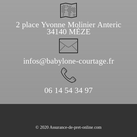
2 place Yvonne Molinier Anteric
34140 MÈZE
infos@babylone-courtage.fr
06 14 54 34 97
© 2020 Assurance-de-pret-online.com